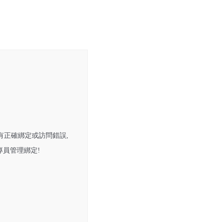
有正確綁定或訪問錯誤,
員管理綁定!